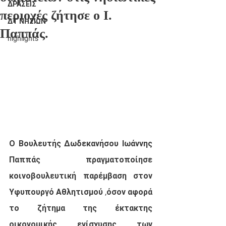
ΔΡΑΣΕΙΣ
περιοχές ζήτησε ο Ι.
ΔΤ ΝΗΣΙΩΝ
Παππάς.
highlights
Ο Βουλευτής Δωδεκανήσου Ιωάννης 
Παππάς πραγματοποίησε 
κοινοβουλευτική παρέμβαση στον 
Υφυπουργό Αθλητισμού ,όσον αφορά 
το ζήτημα της έκτακτης 
οικονομικής ενίσχυσης των 