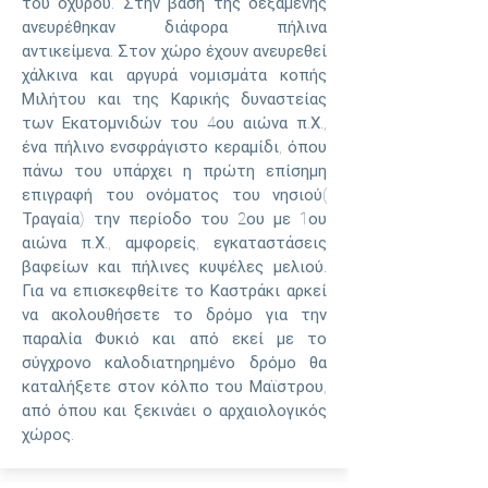
του οχυρού. Στην βάση της δεξαμενής
ανευρέθηκαν διάφορα πήλινα
αντικείμενα. Στον χώρο έχουν ανευρεθεί
χάλκινα και αργυρά νομισμάτα κοπής
Μιλήτου και της Καρικής δυναστείας
των Εκατομνιδών του 4ου αιώνα π.Χ.,
ένα πήλινο ενσφράγιστο κεραμίδι, όπου
πάνω του υπάρχει η πρώτη επίσημη
επιγραφή του ονόματος του νησιού(
Τραγαία) την περίοδο του 2ου με 1ου
αιώνα π.Χ., αμφορείς, εγκαταστάσεις
βαφείων και πήλινες κυψέλες μελιού.
Για να επισκεφθείτε το Καστράκι αρκεί
να ακολουθήσετε το δρόμο για την
παραλία Φυκιό και από εκεί με το
σύγχρονο καλοδιατηρημένο δρόμο θα
καταλήξετε στον κόλπο του Μαϊστρου,
από όπου και ξεκινάει ο αρχαιολογικός
χώρος.