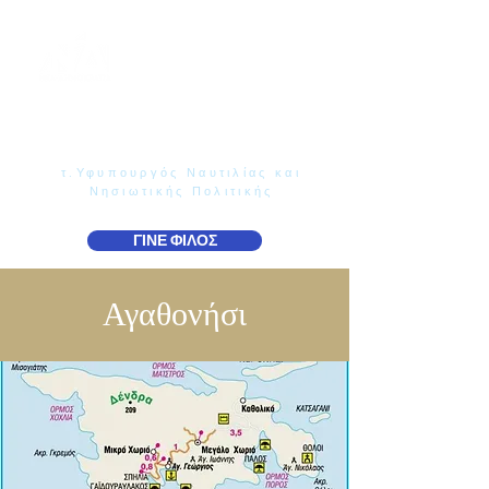
Γιάννης Παππάς
Βουλευτής Ν. Δωδεκανήσου
τ.Υφυπουργός Ναυτιλίας και
Νησιωτικής Πολιτικής
ΓΙΝΕ ΦΙΛΟΣ
Αγαθονήσι