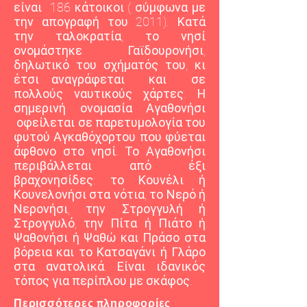
είναι 186 κάτοικοι ( σύμφωνα με
την απογραφή του 2011). Κατά
την ταλοκρατία, το νησί
ονομάστηκε Γαϊδουρονήσι,
δηλωτικό του σχήματός του, κι
έτσι αναγράφεται και σε
πολλούς ναυτικούς χάρτες. Η
σημερινή ονομασία Αγαθονήσι
οφείλεται σε παρετυμολογία του
φυτού Αγκαθόχορτου που φύεται
άφθονο στο νησί. Το Αγαθονήσι
περιβάλλεται από έξι
βραχονησίδες: το Κουνέλι ή
Κουνελονήσι στα νότια, το Νερό ή
Νερονήσι, την Στρογγυλή ή
Στρογγυλό, την Πίτα ή Πιάτο ή
Ψαθονήσι ή Ψαθώ και Πράσο στα
βόρεια και το Κατσαγάνι ή Γλάρο
στα ανατολικά. Είναι ιδανικός
τόπος για περίπλου με σκάφος.
Περισσότερες πληροφορίες