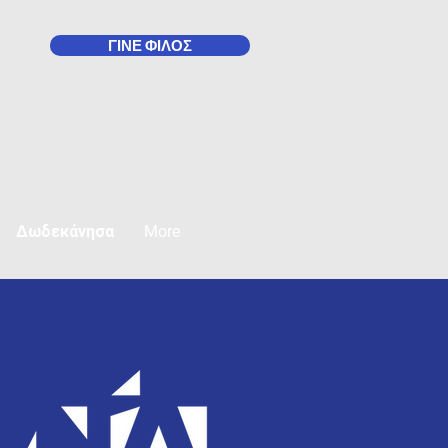
ΓΙΝΕ ΦΙΛΟΣ
Δωδεκάνησα
More