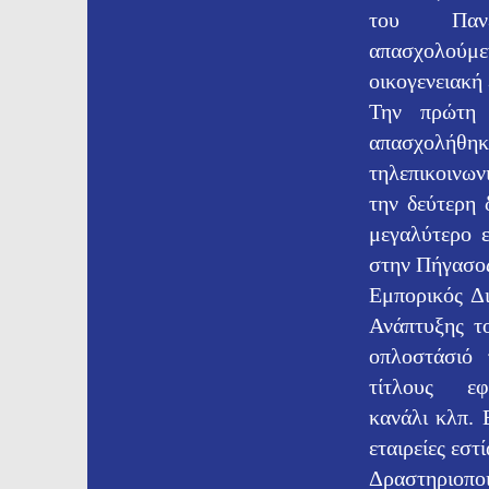
του Πανε
απασχολούμ
οικογενειακή 
Την πρώτη 
απασχολήθηκ
τηλεπικοινω
την δεύτερη 
μεγαλύτερο ε
στην Πήγασος
Εμπορικός Δι
Ανάπτυξης τ
οπλοστάσιό 
τίτλους εφ
κανάλι κλπ. 
εταιρείες εστ
Δραστηριοπο