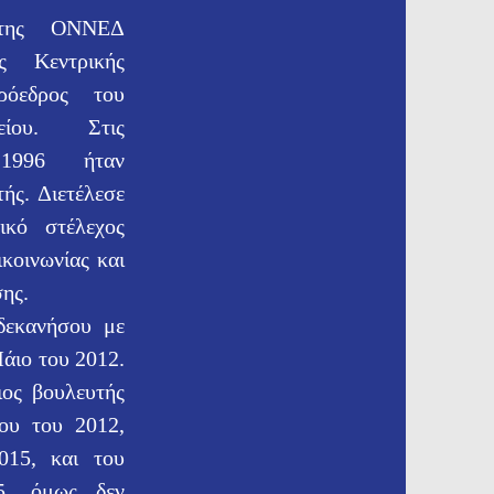
 της ΟΝΝΕΔ
 Κεντρικής
ρόεδρος του
είου. Στις
 1996 ήταν
ής. Διετέλεσε
τικό στέλεχος
κοινωνίας και
ης.
δεκανήσου με
άιο του 2012.
ος βουλευτής
ίου του 2012,
015, και του
5, όμως δεν