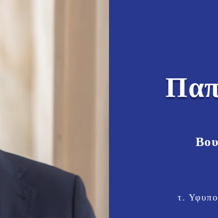
Παπ
Βου
τ. Υφυπο