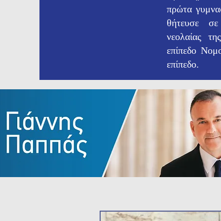
πρώτα γυμνα
θήτευσε σ
νεολαίας τη
επίπεδο Νομ
επίπεδο.​