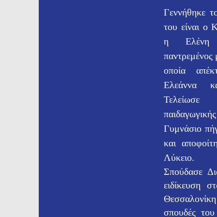
Γεννήθηκε τ
του είναι ο 
η Ελένη Σ
παντρεμένος 
οποία απέκ
Ελεάννα κ
Τελείωσε
παιδαγωγικ
Γυμνάσιο πή
και
αποφοίτ
Λύκειο.
Σπούδασε Δι
ειδίκευση σ
Θεσσαλονίκ
σπουδές του