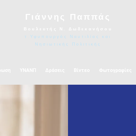
Γιάννης Παππάς
Βουλευτής Ν. Δωδεκανήσου
τ.Υφυπουργός Ναυτιλίας και
Νησιωτικής Πολιτικής
ρωση
ΥΝΑΝΠ
Δράσεις
Βίντεο
Φωτογραφίες