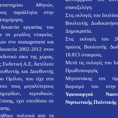
πιστημίου Αθηνών,
επανεξελέγη.
ενος παράλληλα στην
Στις εκλογές του Ιουλίο
επιχείρηση.
Βουλευτής Δωδεκανήσ
δεκαετία εργασίας του
Δημοκρατία.
ε σε μεγάλες εταιρείες
Στις εκλογές του 20
νιών στο management και
πρώτος Βουλευτής Δω
δεκαετία 2002-2012 στον
18.813 σταυρούς.
κδοτικό οίκο της χώρας,
Μετά τις εκλογές του Ιο
 Εκδοτική Α.Ε, διετέλεσε
Πρωθυπουργός 
ευθυντής και Διευθυντής
Μητσοτάκης τον τί
ου Ομίλου, που είχε στο
του τους μεγαλύτερους
διορισμό του στη
ημερίδων, περιοδικών,
Υφυπουργού Ναυτ
Επίσης, έχει επενδύσει σε
Νησιωτικής Πολιτικής
ίασης.
ιήθηκε πολιτικά από τα