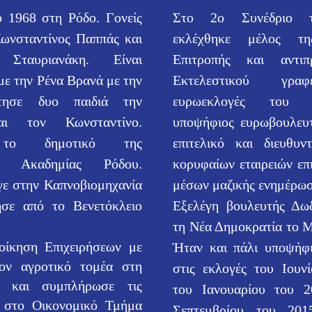
ο 1968 στη Ρόδο. Γονείς
Στο 2ο Συνέδριο
Κωνσταντίνος Παππάς και
εκλέχθηκ
ε μέλος της
ταυριανάκη. Είναι
Επιτροπής και αντιπ
με την Ρένα Βρανά με την
Εκτελεστικού γραφ
τησε δυο παιδιά την
ευρωεκλογές του
αι τον Κωνσταντίνο.
υποψήφιος ευρωβουλευτ
 το δημοτικό της
επιτελικό και διευθυν
ής Ακ
αδημίας Ρόδου.
κορυφαίων εταιρειών επι
γε στην Καπνοβιομηχανία
μέσων μαζικής ενημέρωσ
ησε από το Βενετόκλειο
Εξελέγη βουλευτής Δω
τη Νέα Δημοκρατία το Μ
οίκηση Επιχειρήσεων με
Ήταν και πάλι υποψήφι
τον αγροτικό τομέα στη
στις εκλογές του Ιουν
η και συμπλήρωσε τις
του Ιανουαρίου του 2
 στο Οικονομικό Τμήμα
Σεπτεμβρίου του 201