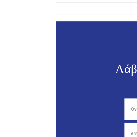
Γιάννης Παππάς: «Η πρόληψη
πρέπει να προηγείται της
καταστολής στα Δωδεκάνησα»
- Συνάντηση με τον με τον
Υπουργό Προστασίας του
Πολίτη Μιχάλη Χρυσοχοΐδη
Λάβ