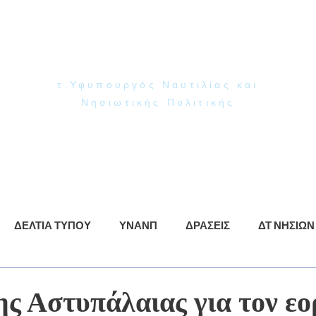
Γιάννης Παππάς
Βουλευτής Ν. Δωδεκανήσου
τ.Υφυπουργός Ναυτιλίας και
Νησιωτικής Πολιτικής
ρωση
ΥΝΑΝΠ
Δράσεις
Βίντεο
Φωτογραφίες
ΔΕΛΤΙΑ ΤΥΠΟΥ
ΥΝΑΝΠ
ΔΡΑΣΕΙΣ
ΔΤ ΝΗΣΙΩΝ
ης Αστυπάλαιας για τον ε