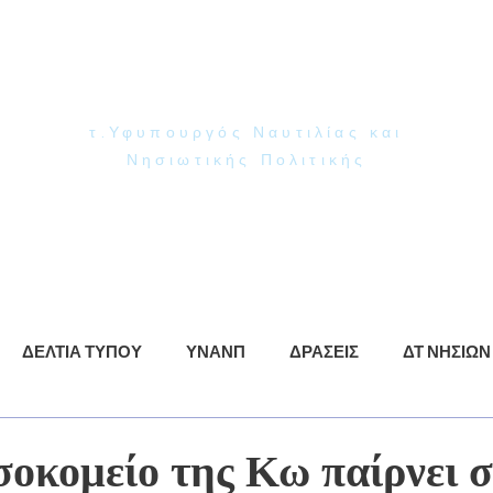
Γιάννης Παππάς
Βουλευτής Ν. Δωδεκανήσου
τ.Υφυπουργός Ναυτιλίας και
Νησιωτικής Πολιτικής
ρωση
ΥΝΑΝΠ
Δράσεις
Βίντεο
Φωτογραφίες
ΔΕΛΤΙΑ ΤΥΠΟΥ
ΥΝΑΝΠ
ΔΡΑΣΕΙΣ
ΔΤ ΝΗΣΙΩΝ
σοκομείο της Κω παίρνει 