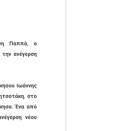
νη Παππά, ο 
την ανέγερση 
ησου Ιωάννης 
τσοτάκη, στο 
ησα. Ένα από 
νέγερση νέου 