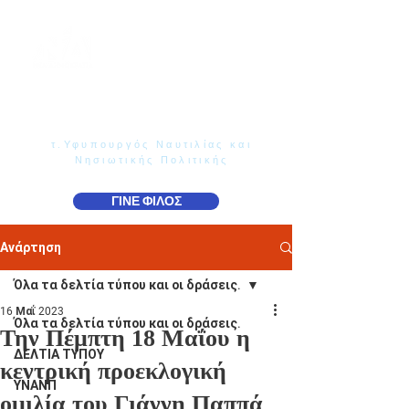
Γιάννης Παππάς
Βουλευτής Ν. Δωδεκανήσου
τ.Υφυπουργός Ναυτιλίας και
Νησιωτικής Πολιτικής
ΓΙΝΕ ΦΙΛΟΣ
Ανάρτηση
Όλα τα δελτία τύπου και οι δράσεις.
16 Μαΐ 2023
Όλα τα δελτία τύπου και οι δράσεις.
Την Πέμπτη 18 Μαΐου η
ΔΕΛΤΙΑ ΤΥΠΟΥ
κεντρική προεκλογική
ΥΝΑΝΠ
ομιλία του Γιάννη Παππά