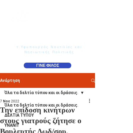
Γιάννης Παππάς
Βουλευτής Ν. Δωδεκανήσου
τ.Υφυπουργός Ναυτιλίας και
Νησιωτικής Πολιτικής
ΓΙΝΕ ΦΙΛΟΣ
Ανάρτηση
Όλα τα δελτία τύπου και οι δράσεις.
7 Νοε 2022
Όλα τα δελτία τύπου και οι δράσεις.
Την επίδοση κινήτρων
ΔΕΛΤΙΑ ΤΥΠΟΥ
στους γιατρούς ζήτησε ο
ΥΝΑΝΠ
Βουλευτής Δωδ/σου,