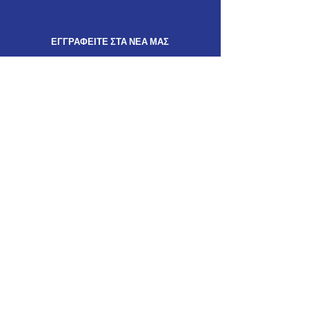
ΕΓΓΡΑΦΕΙΤΕ ΣΤΑ ΝΕΑ ΜΑΣ
Λάβετε τις τελευταίες
ενημερώσεις
από τις
δράσεις μας
ΕΝΗΜΕΡΩΘΕΙΤΕ