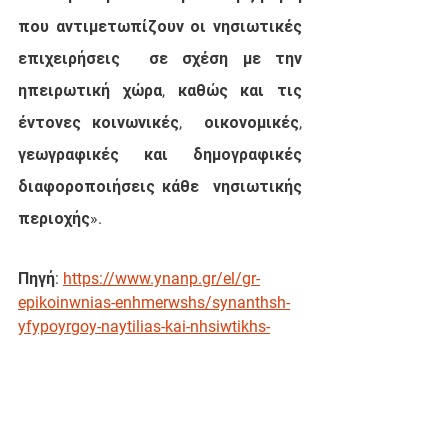
που αντιμετωπίζουν οι νησιωτικές 
επιχειρήσεις  σε σχέση με την 
ηπειρωτική χώρα, καθώς και τις 
έντονες κοινωνικές,  οικονομικές, 
γεωγραφικές και δημογραφικές 
διαφοροποιήσεις κάθε  νησιωτικής 
περιοχής».
Πηγή: 
https://www.ynanp.gr/el/gr-
epikoinwnias-enhmerwshs/synanthsh-
yfypoyrgoy-naytilias-kai-nhsiwtikhs-
politikhs-kiwannh-pappa-me-
antiproswpeia-ths-esee/
ΥΝΑΝΠ