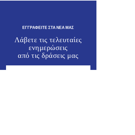
Πρωθυπουργού Κυριάκου
Απάντηση του Υφ
Μητσοτάκη.
Ναυτιλίας & Νη
Πολιτικής Ιωάν
σε επίκαιρη ερώ
ΕΓΓΡΑΦΕΙΤΕ ΣΤΑ ΝΕΑ ΜΑΣ
Λάβετε τις τελευταίες
ενημερώσεις
από τις
δράσεις μας
ΕΝΗΜΕΡΩΘΕΙΤΕ