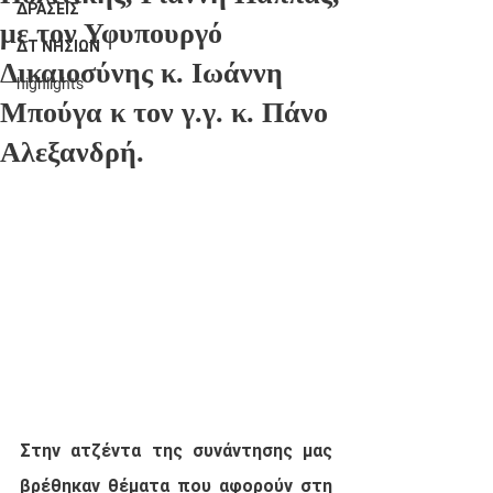
ΔΡΑΣΕΙΣ
με τον Υφυπουργό
ΔΤ ΝΗΣΙΩΝ
Δικαιοσύνης κ. Ιωάννη
highlights
Μπούγα κ τον γ.γ. κ. Πάνο
Αλεξανδρή.
Στην ατζέντα της συνάντησης μας 
βρέθηκαν θέματα που αφορούν στη 