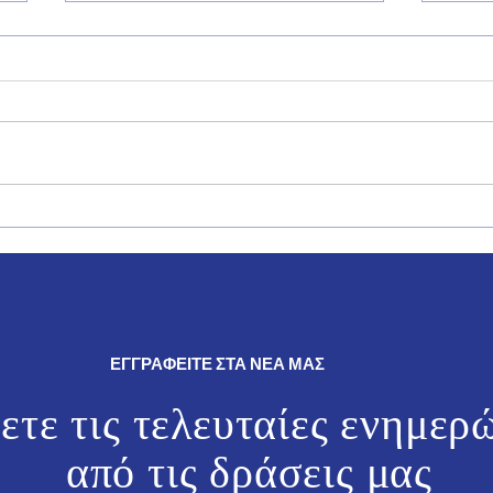
Στην τελετή εγκαινίων της
«Με 
διεθνούς ναυτιλιακής έκθεσης
διασ
«Ποσειδώνια», παρουσία του
σύνδ
Πρωθυπουργού Κυριάκου
Καρπ
Μητσοτάκη.
Υφ. 
Πολι
επίκ
ΕΓΓΡΑΦΕΙΤΕ ΣΤΑ ΝΕΑ ΜΑΣ
ετε τις τελευταίες ενημερ
από τις
δράσεις μας