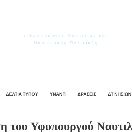
Γιάννης Παππάς
Βουλευτής Ν. Δωδεκανήσου
τ.Υφυπουργός Ναυτιλίας και
Νησιωτικής Πολιτικής
ρωση
ΥΝΑΝΠ
Δράσεις
Βίντεο
Φωτογραφίες
ΔΕΛΤΙΑ ΤΥΠΟΥ
ΥΝΑΝΠ
ΔΡΑΣΕΙΣ
ΔΤ ΝΗΣΙΩΝ
η του Υφυπουργού Ναυτιλ