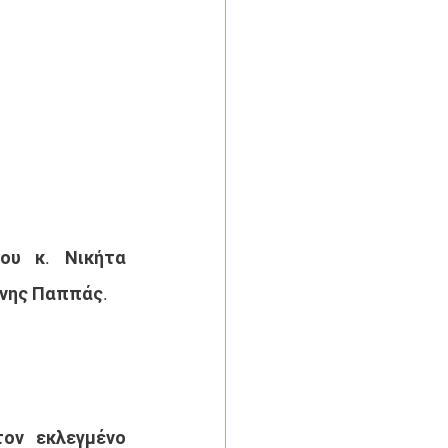
υ κ. Νικήτα 
ννης Παππάς. 
ον εκλεγμένο 