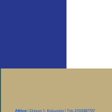
Αθήνα
| Σέκερη 1, Κολωνάκι | Τηλ: 2103387707