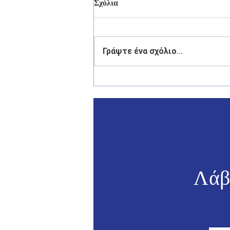
Σχόλια
Γράψτε ένα σχόλιο...
Γιάννης Παππάς: «Η πρόληψη
πρέπει να προηγείται της
καταστολής στα Δωδεκάνησα»
- Συνάντηση με τον με τον
Υπουργό Προστασίας του
Πολίτη Μιχάλη Χρυσοχοΐδη
Λάβ