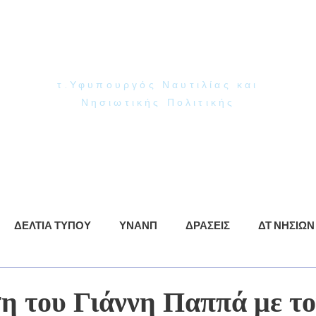
Γιάννης Παππάς
Βουλευτής Ν. Δωδεκανήσου
τ.Υφυπουργός Ναυτιλίας και
Νησιωτικής Πολιτικής
ρωση
ΥΝΑΝΠ
Δράσεις
Βίντεο
Φωτογραφίες
ΔΕΛΤΙΑ ΤΥΠΟΥ
ΥΝΑΝΠ
ΔΡΑΣΕΙΣ
ΔΤ ΝΗΣΙΩΝ
η του Γιάννη Παππά με το