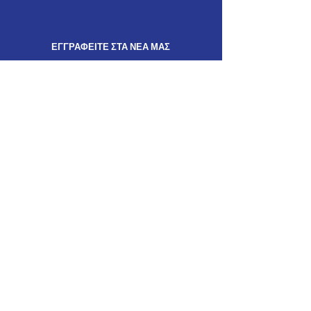
ΕΓΓΡΑΦΕΙΤΕ ΣΤΑ ΝΕΑ ΜΑΣ
Λάβετε τις τελευταίες
ενημερώσεις
από τις
δράσεις μας
ΕΝΗΜΕΡΩΘΕΙΤΕ