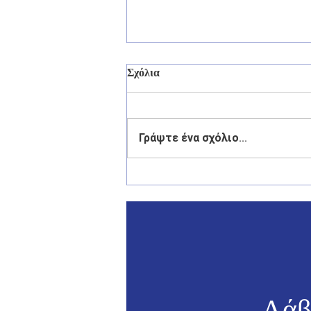
Σχόλια
Γράψτε ένα σχόλιο...
Γιάννης Παππάς: «Η πρόληψη
πρέπει να προηγείται της
καταστολής στα Δωδεκάνησα»
- Συνάντηση με τον με τον
Υπουργό Προστασίας του
Πολίτη Μιχάλη Χρυσοχοΐδη
Λάβ