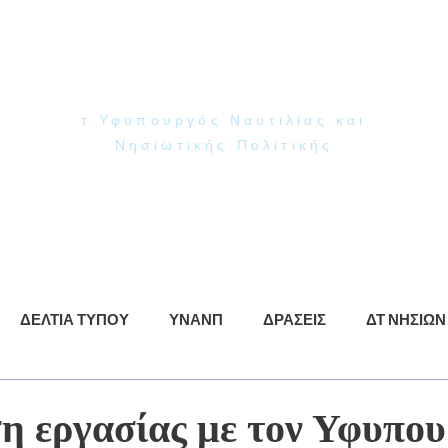
Γιάννης Παππάς
Βουλευτής Ν. Δωδεκανήσου
τ.Υφυπουργός Ναυτιλίας και
Νησιωτικής Πολιτικής
ρωση
ΥΝΑΝΠ
Δράσεις
Βίντεο
Φωτογραφίες
ΔΕΛΤΙΑ ΤΥΠΟΥ
ΥΝΑΝΠ
ΔΡΑΣΕΙΣ
ΔΤ ΝΗΣΙΩΝ
η εργασίας με τον Υφυπο