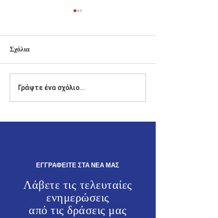
Σχόλια
Δήλωση του Βουλευτή
Ο Γιάννης Παππά
Γράψτε ένα σχόλιο...
Δωδεκανήσου της Νέας
θρησκευτικές κα
Δημοκρατίας, Γιάννη
πολιτιστικές εκ
Παππά.
στα Καλαβάρδα κ
Άγιο Σουλά.
ΕΓΓΡΑΦΕΙΤΕ ΣΤΑ ΝΕΑ ΜΑΣ
Λάβετε τις τελευταίες
ενημερώσεις
από τις
δράσεις μας