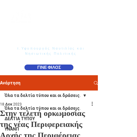
Γιάννης Παππάς
Βουλευτής Ν. Δωδεκανήσου
τ.Υφυπουργός Ναυτιλίας και
Νησιωτικής Πολιτικής
ΓΙΝΕ ΦΙΛΟΣ
Ανάρτηση
Όλα τα δελτία τύπου και οι δράσεις.
18 Δεκ 2023
Όλα τα δελτία τύπου και οι δράσεις.
Στην τελετή ορκωμοσίας
ΔΕΛΤΙΑ ΤΥΠΟΥ
της νέας Περιφερειακής
ΥΝΑΝΠ
Αρχής της Περιφέρειας