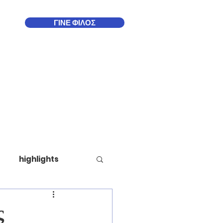
ΓΙΝΕ ΦΙΛΟΣ
Δωδεκάνησα
More
highlights
ς