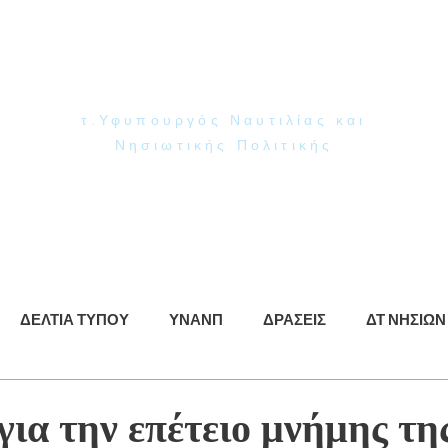
Γιάννης Παππάς
Βουλευτής Ν. Δωδεκανήσου
τ.Υφυπουργός Ναυτιλίας και
Νησιωτικής Πολιτικής
ρωση
ΥΝΑΝΠ
Δράσεις
Βίντεο
Φωτογραφίες
ΔΕΛΤΙΑ ΤΥΠΟΥ
ΥΝΑΝΠ
ΔΡΑΣΕΙΣ
ΔΤ ΝΗΣΙΩΝ
ια την επέτειο μνήμης τη