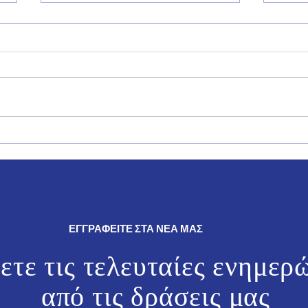
Δήλωση του Βουλευτή
Ο Γι
Δωδεκανήσου της Νέας
θρησ
Δημοκρατίας, Γιάννη Παππά.
εκδη
και 
ΕΓΓΡΑΦΕΙΤΕ ΣΤΑ ΝΕΑ ΜΑΣ
ετε τις τελευταίες ενημερ
από τις
δράσεις μας