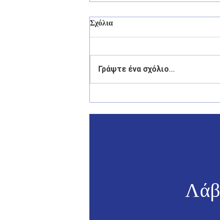
Σχόλια
Γράψτε ένα σχόλιο...
Γιάννης Παππάς: «Το αύριο
της Ελλάδας περνά από τα
νησιά της».
Λάβ