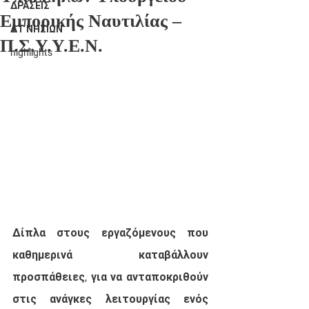
ΔΡΑΣΕΙΣ
Εμπορικής Ναυτιλίας –
ΔΤ ΝΗΣΙΩΝ
Π.Σ.Υ.Υ.Ε.Ν.
highlights
Δίπλα στους εργαζόμενους που 
καθημερινά καταβάλλουν 
προσπάθειες, για να ανταποκριθούν 
στις ανάγκες λειτουργίας ενός 