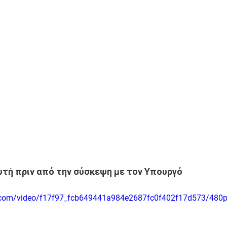
τή πριν από την σύσκεψη με τον Υπουργό
ic.com/video/f17f97_fcb649441a984e2687fc0f402f17d573/480