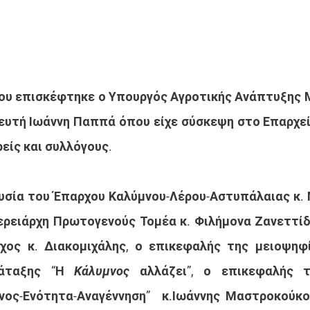
νου επισκέφτηκε ο Υπουργός Αγροτικής Ανάπτυξης Μ
ευτή Ιωάννη Παππά όπου είχε σύσκεψη στο Επαρχεί
ρείς και συλλόγους.
σία του Έπαρχου Καλύμνου-Λέρου-Αστυπάλαιας κ. 
ερειάρχη Πρωτογενούς Τομέα κ. Φιλήμονα Ζανεττίδ
ος κ. Διακομιχάλης, ο επικεφαλής της μειοψηφία
άταξης “Η 
Κάλυμνος
 αλλάζει”, ο επικεφαλής τ
νος-Ενότητα-Αναγέννηση”  κ.Ιωάννης Μαστροκούκος