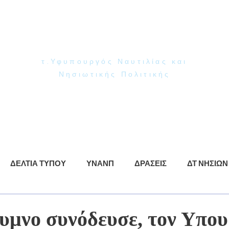
Γιάννης Παππάς
Βουλευτής Ν. Δωδεκανήσου
τ.Υφυπουργός Ναυτιλίας και
Νησιωτικής Πολιτικής
ρωση
ΥΝΑΝΠ
Δράσεις
Βίντεο
Φωτογραφίες
ΔΕΛΤΙΑ ΤΥΠΟΥ
ΥΝΑΝΠ
ΔΡΑΣΕΙΣ
ΔΤ ΝΗΣΙΩΝ
υμνο συνόδευσε, τον Υπο