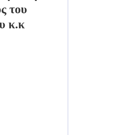
ς του
υ κ.κ