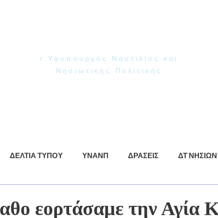
Γιάννης Παππάς
Βουλευτής Ν. Δωδεκανήσου
τ.Υφυπουργός Ναυτιλίας και
Νησιωτικής Πολιτικής
ρωση
ΥΝΑΝΠ
Δράσεις
Βίντεο
Φωτογραφίες
ΔΕΛΤΙΑ ΤΥΠΟΥ
ΥΝΑΝΠ
ΔΡΑΣΕΙΣ
ΔΤ ΝΗΣΙΩΝ
αθο εορτάσαμε την Αγία 