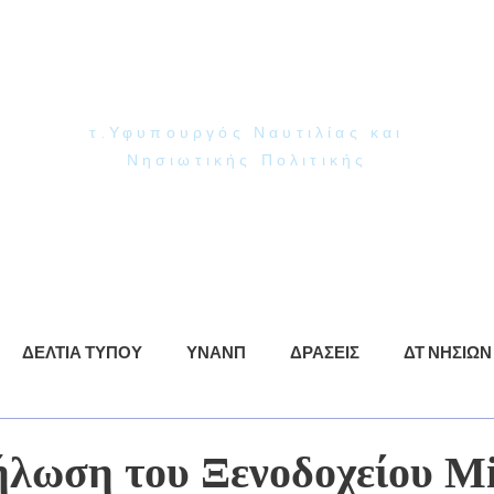
Γιάννης Παππάς
Βουλευτής Ν. Δωδεκανήσου
τ.Υφυπουργός Ναυτιλίας και
Νησιωτικής Πολιτικής
ρωση
ΥΝΑΝΠ
Δράσεις
Βίντεο
Φωτογραφίες
ΔΕΛΤΙΑ ΤΥΠΟΥ
ΥΝΑΝΠ
ΔΡΑΣΕΙΣ
ΔΤ ΝΗΣΙΩΝ
ήλωση του Ξενοδοχείου Μi