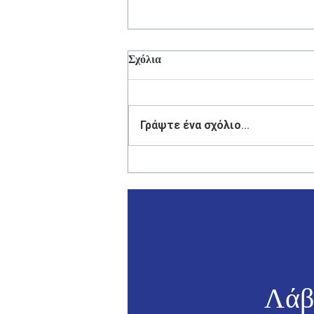
Σχόλια
Γράψτε ένα σχόλιο...
Γιάννης Παππάς: «Η πρόληψη
πρέπει να προηγείται της
καταστολής στα Δωδεκάνησα»
- Συνάντηση με τον με τον
Υπουργό Προστασίας του
Πολίτη Μιχάλη Χρυσοχοΐδη
Λάβ