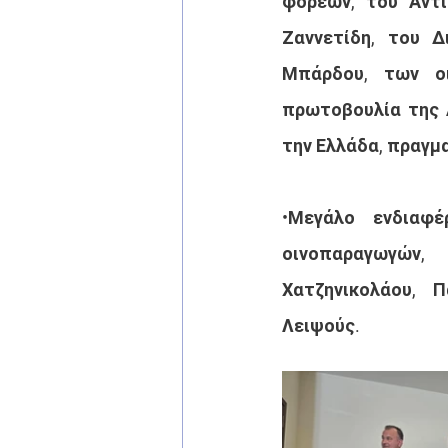
φορέων, του Αντι
Ζαννετίδη, του 
Μπάρδου, των ο
πρωτοβουλία της 
την Ελλάδα, πραγμ
•Μεγάλο ενδιαφέ
οινοπαραγωγών,
Χατζηνικολάου, 
Λειψούς.