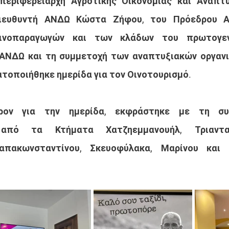
περιφερειάρχη Αγροτικής Οικονομίας και Ανάπτυ
Διευθυντή ΑΝΔΩ Κώστα Ζήφου, του Πρόεδρου Α
ινοπαραγωγών και των κλάδων του πρωτογεν
ΑΝΔΩ και τη συμμετοχή των αναπτυξιακών οργανι
ατοποιήθηκε ημερίδα για τον Οινοτουρισμό.
ρον για την ημερίδα, εκφράστηκε με τη συ
 από τα Κτήματα Χατζηεμμανουήλ, Τριανταφ
Παπακωνσταντίνου, Σκευοφύλακα, Μαρίνου και 