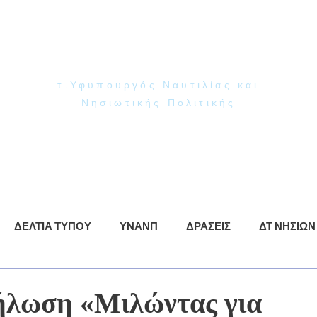
Γιάννης Παππάς
Βουλευτής Ν. Δωδεκανήσου
τ.Υφυπουργός Ναυτιλίας και
Νησιωτικής Πολιτικής
ρωση
ΥΝΑΝΠ
Δράσεις
Βίντεο
Φωτογραφίες
ΔΕΛΤΙΑ ΤΥΠΟΥ
ΥΝΑΝΠ
ΔΡΑΣΕΙΣ
ΔΤ ΝΗΣΙΩΝ
ήλωση «Μιλώντας για