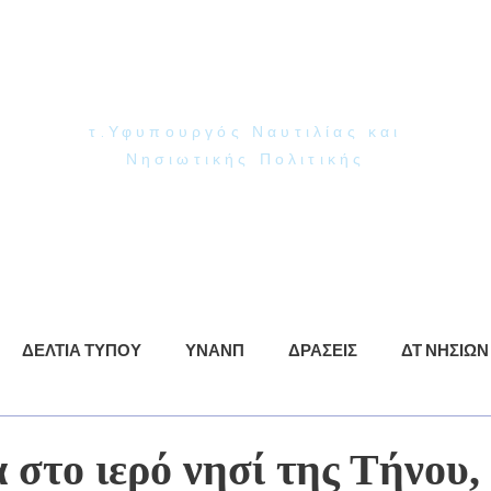
Γιάννης Παππάς
Βουλευτής Ν. Δωδεκανήσου
τ.Υφυπουργός Ναυτιλίας και
Νησιωτικής Πολιτικής
ρωση
ΥΝΑΝΠ
Δράσεις
Βίντεο
Φωτογραφίες
ΔΕΛΤΙΑ ΤΥΠΟΥ
ΥΝΑΝΠ
ΔΡΑΣΕΙΣ
ΔΤ ΝΗΣΙΩΝ
 στο ιερό νησί της Τήνου,