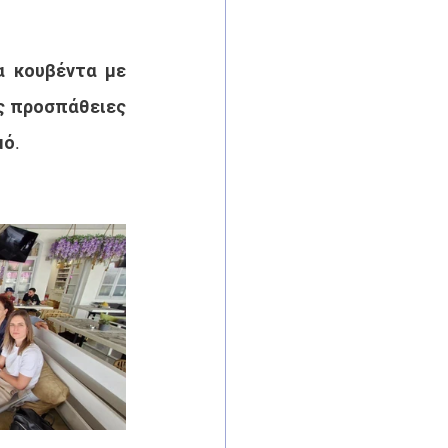
 κουβέντα με 
ς προσπάθειες 
μό.