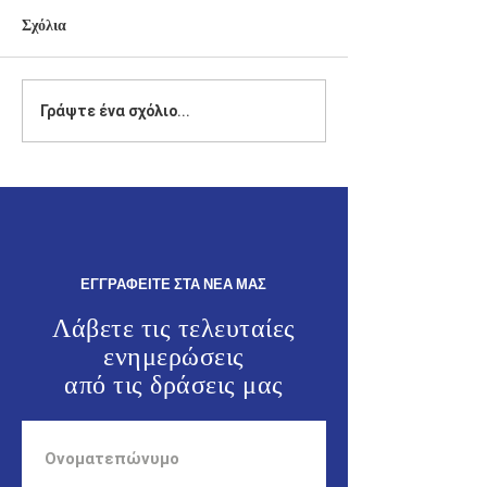
Σχόλια
Δήλωση του Βουλευτή
Ο Γιάννης Παππά
Γράψτε ένα σχόλιο...
Δωδεκανήσου της Νέας
θρησκευτικές κα
Δημοκρατίας, Γιάννη
πολιτιστικές εκ
Παππά.
στα Καλαβάρδα κ
Άγιο Σουλά.
ΕΓΓΡΑΦΕΙΤΕ ΣΤΑ ΝΕΑ ΜΑΣ
Λάβετε τις τελευταίες
ενημερώσεις
από τις
δράσεις μας