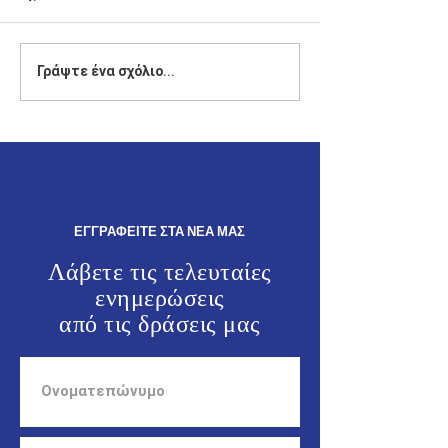
Δήλωση του Βουλευτή
Ο Γιάννης Παππά
Γράψτε ένα σχόλιο...
Δωδεκανήσου της Νέας
θρησκευτικές κα
Δημοκρατίας, Γιάννη
πολιτιστικές εκ
Παππά.
στα Καλαβάρδα κ
Άγιο Σουλά.
ΕΓΓΡΑΦΕΙΤΕ ΣΤΑ ΝΕΑ ΜΑΣ
Λάβετε τις τελευταίες
ενημερώσεις
από τις
δράσεις μας