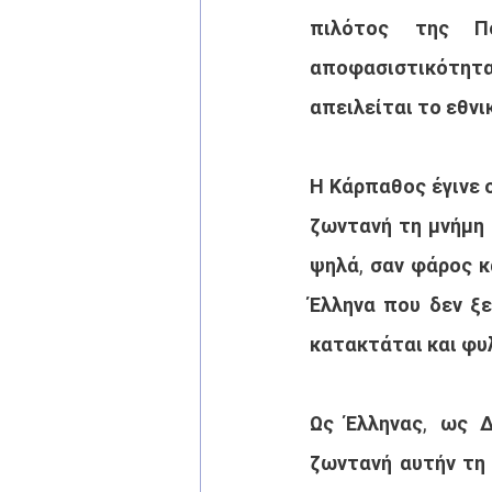
πιλότος της Π
αποφασιστικότητ
απειλείται το εθνι
Η Κάρπαθος έγινε 
ζωντανή τη μνήμη 
ψηλά, σαν φάρος κα
Έλληνα που δεν ξε
κατακτάται και φυ
Ως Έλληνας, ως Δ
ζωντανή αυτήν τη 