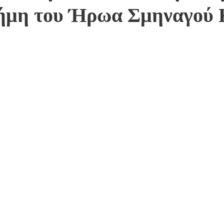
νήμη του Ήρωα Σμηναγού