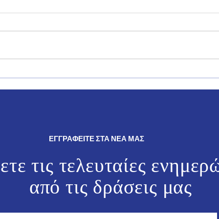
Δήλωση του Βουλευτή
Ο Γι
Δωδεκανήσου της Νέας
θρησ
Δημοκρατίας, Γιάννη Παππά.
εκδη
και 
ΕΓΓΡΑΦΕΙΤΕ ΣΤΑ ΝΕΑ ΜΑΣ
ετε τις τελευταίες ενημερ
από τις
δράσεις μας