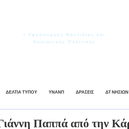
Γιάννης Παππάς
Βουλευτής Ν. Δωδεκανήσου
τ.Υφυπουργός Ναυτιλίας και
Νησιωτικής Πολιτικής
ρωση
ΥΝΑΝΠ
Δράσεις
Βίντεο
Φωτογραφίες
ΔΕΛΤΙΑ ΤΥΠΟΥ
ΥΝΑΝΠ
ΔΡΑΣΕΙΣ
ΔΤ ΝΗΣΙΩΝ
ιάννη Παππά από την Κά