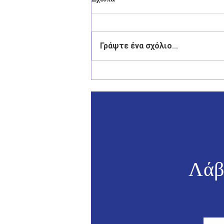
Γράψτε ένα σχόλιο...
Γιάννης Παππάς: «Το αύριο
της Ελλάδας περνά από τα
νησιά της».
Λάβ