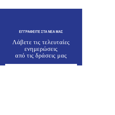
Δημοκρατίας, Γιάννη
πολιτιστικές εκ
Παππά.
στα Καλαβάρδα κ
Άγιο Σουλά.
ΕΓΓΡΑΦΕΙΤΕ ΣΤΑ ΝΕΑ ΜΑΣ
Λάβετε τις τελευταίες
ενημερώσεις
από τις
δράσεις μας
ΕΝΗΜΕΡΩΘΕΙΤΕ