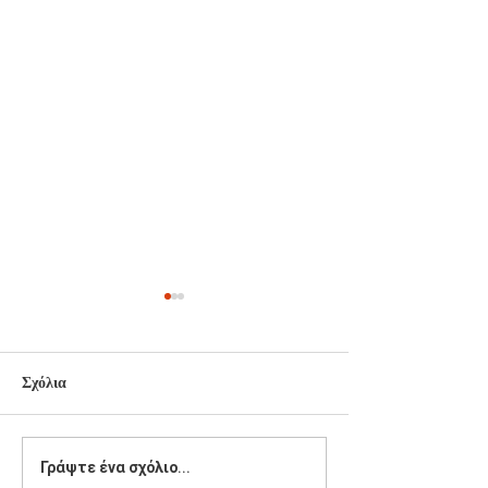
Σχόλια
Συνάντηση Γιάννη Παππά
Στο Επιμελητήρι
Γράψτε ένα σχόλιο...