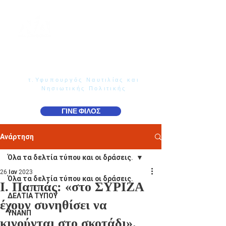
Γιάννης Παππάς
Βουλευτής Ν. Δωδεκανήσου
τ.Υφυπουργός Ναυτιλίας και
Νησιωτικής Πολιτικής
ΓΙΝΕ ΦΙΛΟΣ
Ανάρτηση
Όλα τα δελτία τύπου και οι δράσεις.
26 Ιαν 2023
Όλα τα δελτία τύπου και οι δράσεις.
Ι. Παππάς: «στο ΣΥΡΙΖΑ
ΔΕΛΤΙΑ ΤΥΠΟΥ
έχουν συνηθίσει να
ΥΝΑΝΠ
κινούνται στο σκοτάδι».