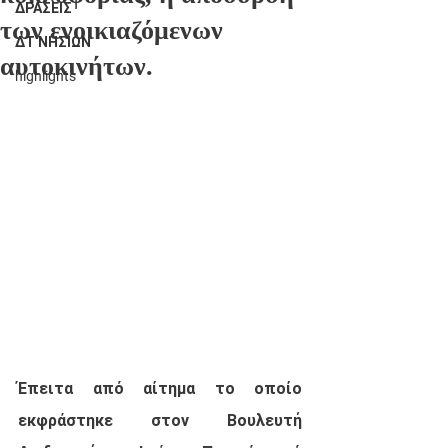
ΔΡΑΣΕΙΣ
των ενοικιαζόμενων
ΔΤ ΝΗΣΙΩΝ
αυτοκινήτων.
highlights
Έπειτα από αίτημα το οποίο 
εκφράστηκε στον Βουλευτή 