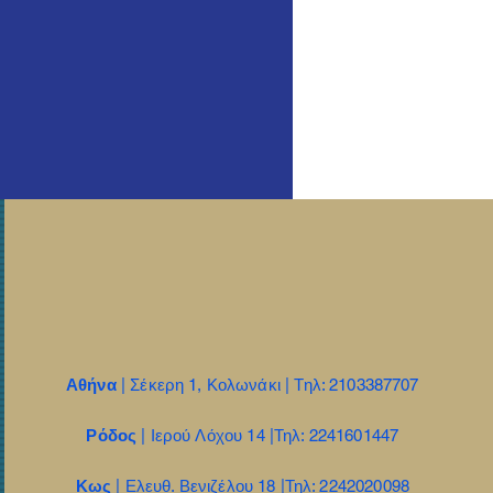
Αθήνα
| Σέκερη 1, Κολωνάκι | Τηλ: 2103387707
Ρόδος
| Ιερού Λόχου 14 |Τηλ: 2241601447
Κως
| Ελευθ. Βενιζέλου 18 |Τηλ: 2242020098