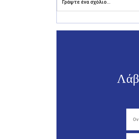
Γράψτε ένα σχόλιο...
Γιάννης Παππάς: «Το αύριο
της Ελλάδας περνά από τα
νησιά της».
Λάβ