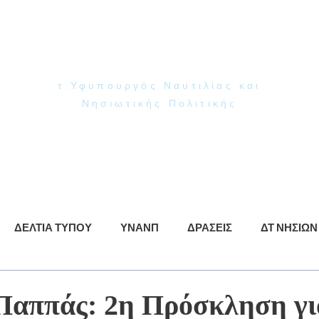
Γιάννης Παππάς
Βουλευτής Ν. Δωδεκανήσου
τ.Υφυπουργός Ναυτιλίας και
Νησιωτικής Πολιτικής
ρωση
ΥΝΑΝΠ
Δράσεις
Βίντεο
Φωτογραφίες
ΔΕΛΤΙΑ ΤΥΠΟΥ
ΥΝΑΝΠ
ΔΡΑΣΕΙΣ
ΔΤ ΝΗΣΙΩΝ
Παππάς: 2η Πρόσκληση γι