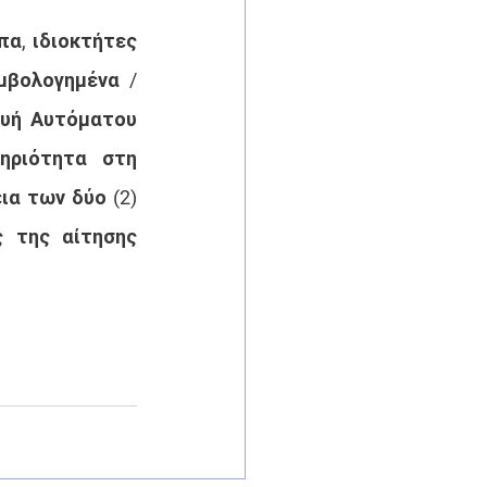
α, ιδιοκτήτες 
μβολογημένα /
υή Αυτόματου 
ηριότητα στη 
α των δύο (2) 
 της αίτησης 