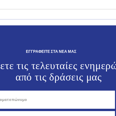
Δήλωση του Βουλευτή
Ο Γι
Δωδεκανήσου της Νέας
θρησ
Δημοκρατίας, Γιάννη Παππά.
εκδη
και 
ΕΓΓΡΑΦΕΙΤΕ ΣΤΑ ΝΕΑ ΜΑΣ
ετε τις τελευταίες ενημερ
από τις
δράσεις μας