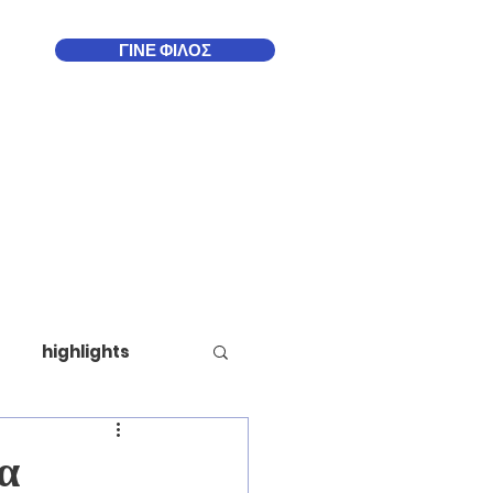
ΓΙΝΕ ΦΙΛΟΣ
Δωδεκάνησα
More
highlights
α