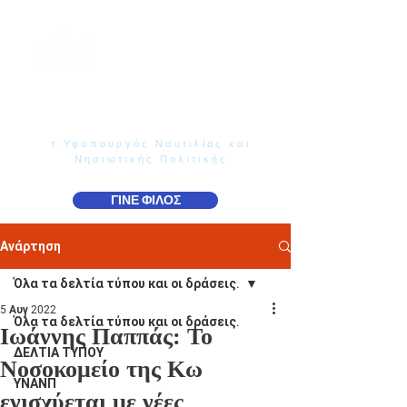
Γιάννης Παππάς
Βουλευτής Ν. Δωδεκανήσου
τ.Υφυπουργός Ναυτιλίας και
Νησιωτικής Πολιτικής
ΓΙΝΕ ΦΙΛΟΣ
Ανάρτηση
Όλα τα δελτία τύπου και οι δράσεις.
5 Αυγ 2022
Όλα τα δελτία τύπου και οι δράσεις.
Ιωάννης Παππάς: Το
ΔΕΛΤΙΑ ΤΥΠΟΥ
Νοσοκομείο της Κω
ΥΝΑΝΠ
ενισχύεται με νέες