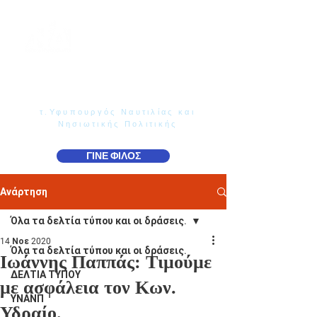
Γιάννης Παππάς
Βουλευτής Ν. Δωδεκανήσου
τ.Υφυπουργός Ναυτιλίας και
Νησιωτικής Πολιτικής
ΓΙΝΕ ΦΙΛΟΣ
Ανάρτηση
Όλα τα δελτία τύπου και οι δράσεις.
14 Νοε 2020
Όλα τα δελτία τύπου και οι δράσεις.
Ιωάννης Παππάς: Τιμούμε
ΔΕΛΤΙΑ ΤΥΠΟΥ
με ασφάλεια τον Κων.
ΥΝΑΝΠ
Υδραίο.