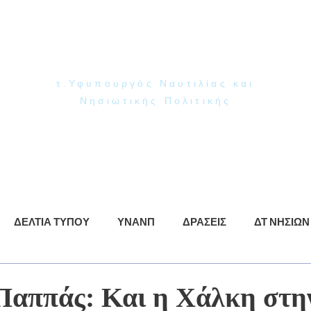
Γιάννης Παππάς
Βουλευτής Ν. Δωδεκανήσου
τ.Υφυπουργός Ναυτιλίας και
Νησιωτικής Πολιτικής
ρωση
ΥΝΑΝΠ
Δράσεις
Βίντεο
Φωτογραφίες
ΔΕΛΤΙΑ ΤΥΠΟΥ
ΥΝΑΝΠ
ΔΡΑΣΕΙΣ
ΔΤ ΝΗΣΙΩΝ
Παππάς: Και η Χάλκη στη