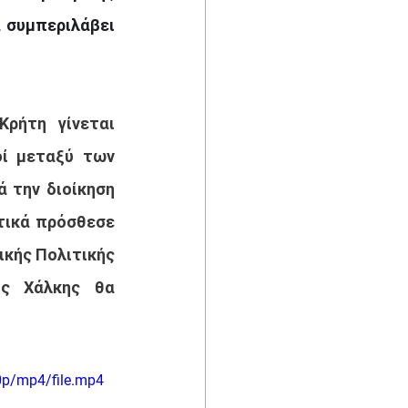
 συμπεριλάβει 
ρήτη γίνεται 
ί μεταξύ των 
 την διοίκηση 
τικά πρόσθεσε 
κής Πολιτικής 
ς Χάλκης θα 
0p/mp4/file.mp4