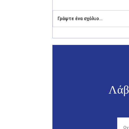
Γράψτε ένα σχόλιο...
Γιάννης Παππάς: «Το αύριο
της Ελλάδας περνά από τα
νησιά της».
Λάβ