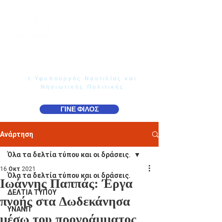
Γιάννης Παππάς
Βουλευτής Ν. Δωδεκανήσου
τ.Υφυπουργός Ναυτιλίας και
Νησιωτικής Πολιτικής
ΓΙΝΕ ΦΙΛΟΣ
Ανάρτηση
Όλα τα δελτία τύπου και οι δράσεις.
16 Οκτ 2021
Όλα τα δελτία τύπου και οι δράσεις.
Ιωάννης Παππάς: Έργα
ΔΕΛΤΙΑ ΤΥΠΟΥ
πνοής στα Δωδεκάνησα
ΥΝΑΝΠ
μέσω του προγράμματος