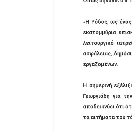
Όπως δήλωσε ο κ.
«Η Ρόδος, ως ένας
εκατομμύρια επισκ
λειτουργικό ιατρ
ασφάλειας, δημόσι
εργαζομένων.
Η σημερινή εξέλιξ
Γεωργιάδη για τη
αποδεικνύει ότι ότ
τα αιτήματα του τ