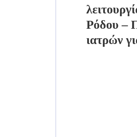
λειτουργί
Ρόδου – Π
ιατρών γ