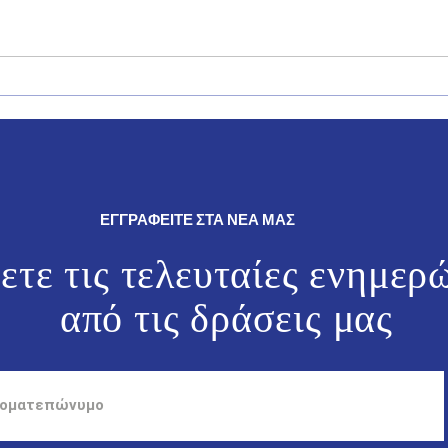
Δήλωση του Βουλευτή
Ο Γι
Δωδεκανήσου της Νέας
θρησ
Δημοκρατίας, Γιάννη Παππά.
εκδη
και 
ΕΓΓΡΑΦΕΙΤΕ ΣΤΑ ΝΕΑ ΜΑΣ
ετε τις τελευταίες ενημερ
από τις
δράσεις μας