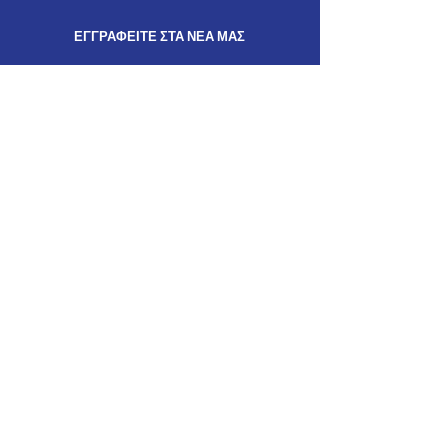
ΕΓΓΡΑΦΕΙΤΕ ΣΤΑ ΝΕΑ ΜΑΣ
Λάβετε τις τελευταίες
ενημερώσεις
από τις
δράσεις μας
ΕΝΗΜΕΡΩΘΕΙΤΕ