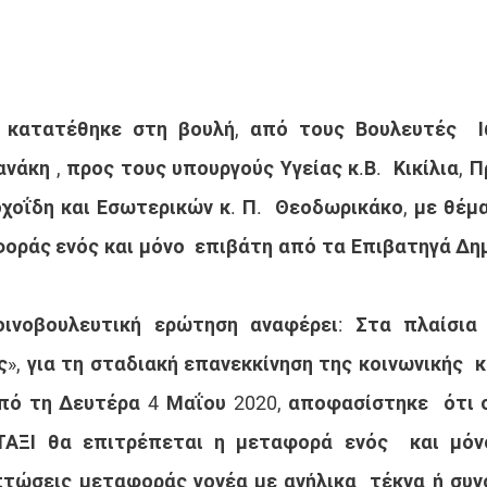
 κατατέθηκε στη βουλή, από τους Βουλευτές  Ι
ανάκη , προς τους υπουργούς Υγείας κ.Β.  Κικίλια, 
οχοΐδη και Εσωτερικών κ. Π.  Θεοδωρικάκο, με θέμα
οράς ενός και μόνο  επιβάτη από τα Επιβατηγά Δη
οινοβουλευτική ερώτηση αναφέρει: Στα πλαίσια 
, για τη σταδιακή επανεκκίνηση της κοινωνικής  κα
ό τη Δευτέρα 4 Μαΐου 2020, αποφασίστηκε  ότι σ
ΤΑΞΙ θα επιτρέπεται η μεταφορά ενός  και μόνο
πτώσεις μεταφοράς γονέα με ανήλικα  τέκνα ή συν