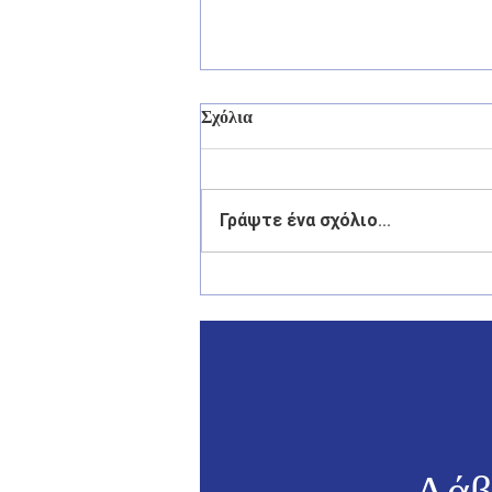
Σχόλια
Γράψτε ένα σχόλιο...
Γιάννης Παππάς: «Το αύριο
της Ελλάδας περνά από τα
νησιά της».
Λάβ