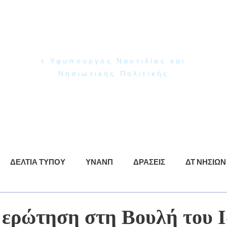
Γιάννης Παππάς
Βουλευτής Ν. Δωδεκανήσου
τ.Υφυπουργός Ναυτιλίας και
Νησιωτικής Πολιτικής
ρωση
ΥΝΑΝΠ
Δράσεις
Βίντεο
Φωτογραφίες
ΔΕΛΤΙΑ ΤΥΠΟΥ
ΥΝΑΝΠ
ΔΡΑΣΕΙΣ
ΔΤ ΝΗΣΙΩΝ
 ερώτηση στη Βουλή του 