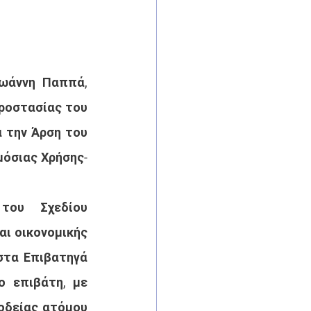
ωάννη Παππά, 
Προστασίας του 
 την Άρση του 
μόσιας Χρήσης-
του  Σχεδίου 
ι οικονομικής 
τα Επιβατηγά 
 επιβάτη, με 
οδείας ατόμου 