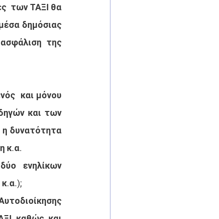
  των ΤΑΞΙ θα 
μέσα δημόσιας 
ασφάλιση της 
ός  και μόνου 
ηγών και των 
 η δυνατότητα 
 κ.α.
ύο  ενηλίκων 
κ.α.);
Αυτοδιοίκησης 
ΞΙ καθώς και 