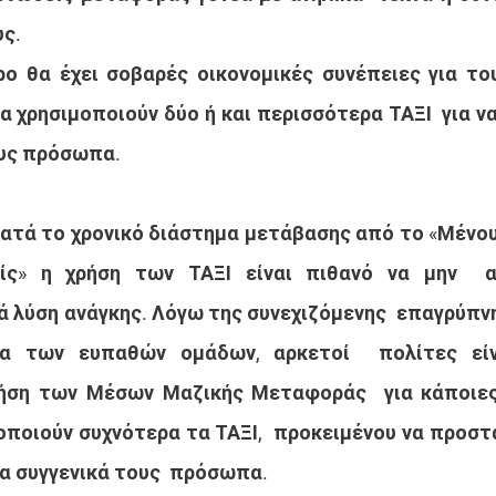
υς.
 θα έχει σοβαρές οικονομικές συνέπειες για του
α χρησιμοποιούν δύο ή και περισσότερα ΤΑΞΙ  για να
ους πρόσωπα.
κατά το χρονικό διάστημα μετάβασης από το «Μένουμ
ίς» η χρήση των ΤΑΞΙ είναι πιθανό να μην  α
 λύση ανάγκης. Λόγω της συνεχιζόμενης  επαγρύπνησ
ία των ευπαθών ομάδων, αρκετοί  πολίτες είν
ρήση των Μέσων Μαζικής Μεταφοράς  για κάποιες 
μοποιούν συχνότερα τα ΤΑΞΙ,  προκειμένου να προστ
τα συγγενικά τους  πρόσωπα.