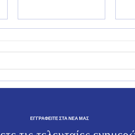
Δήλωση του Βουλευτή
Ο Γι
Δωδεκανήσου της Νέας
θρησ
Δημοκρατίας, Γιάννη Παππά.
εκδη
και 
ΕΓΓΡΑΦΕΙΤΕ ΣΤΑ ΝΕΑ ΜΑΣ
ετε τις τελευταίες ενημερ