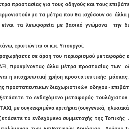
έτρα προστασίας για τους οδηγούς και τους επιβάτες
αρμονιστούν με τα μέτρα που θα ισχύσουν σε  άλλα 
είναι τα λεωφορεία με βασικό γνώμονα  την δι
άνω, ερωτώνται οι κ.κ. Υπουργοί:
ροχωρήσετε σε άρση του περιορισμού μεταφοράς εν
ΞΙ, προκρίνοντας άλλα μέτρα προστασίας των  οδ
ναι η υποχρεωτική χρήση προστατευτικής  μάσκας,
ης προστατευτικών διαχωριστικών  οδηγού - επιβάτη
ξετάσετε το ενδεχόμενο μεταφοράς τουλάχιστον δ
ΧΙ, με συγκεκριμένα κριτήρια (συγγενικά,  ηλικιακά 
ξετάσετε το ενδεχόμενο συμμετοχής της Τοπικής  
απολύμανση των Επιβατηγών Δημόσιας  Χρήσης-ΤΑ