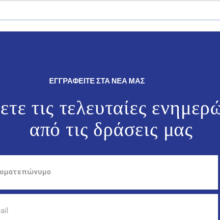
Δήλωση του Βουλευτή
Ο Γι
Δωδεκανήσου της Νέας
θρησ
Δημοκρατίας, Γιάννη Παππά.
εκδη
και 
ΕΓΓΡΑΦΕΙΤΕ ΣΤΑ ΝΕΑ ΜΑΣ
ετε τις τελευταίες ενημερ
από τις
δράσεις μας