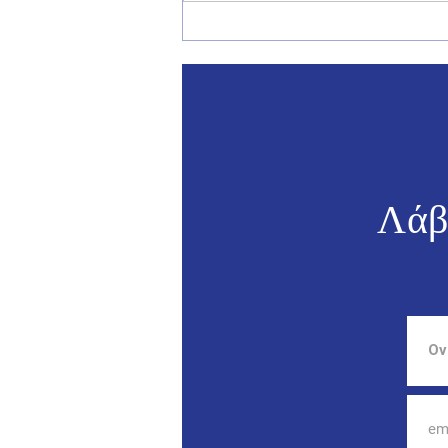
Γιάννης Παππάς: «Το αύριο
της Ελλάδας περνά από τα
νησιά της».
Λάβ