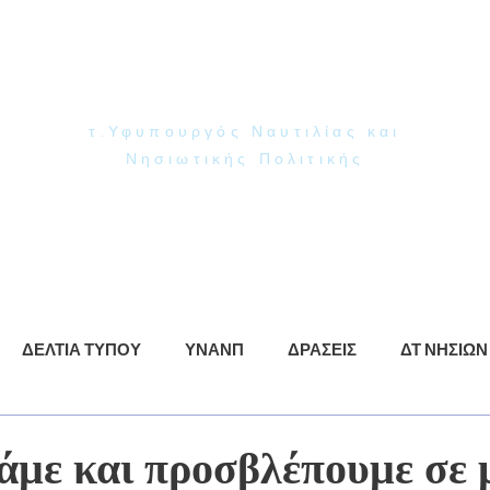
Γιάννης Παππάς
Βουλευτής Ν. Δωδεκανήσου
τ.Υφυπουργός Ναυτιλίας και
Νησιωτικής Πολιτικής
ρωση
ΥΝΑΝΠ
Δράσεις
Βίντεο
Φωτογραφίες
ΔΕΛΤΙΑ ΤΥΠΟΥ
ΥΝΑΝΠ
ΔΡΑΣΕΙΣ
ΔΤ ΝΗΣΙΩΝ
άμε και προσβλέπουμε σε 