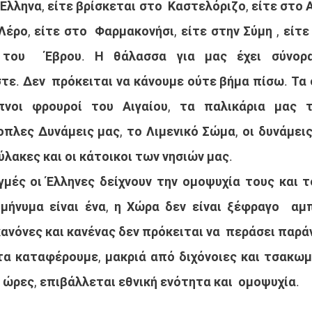
Έλληνα, είτε βρίσκεται στο  Καστελόριζο, είτε στο Α
Λέρο, είτε στο  Φαρμακονήσι, είτε στην Σύμη , είτε
 του  Έβρου. Η θάλασσα για μας έχει σύνορα
ε. Δεν  πρόκειται να κάνουμε ούτε βήμα πίσω. Τα σ
νοι φρουροί του Αιγαίου, τα παλικάρια μας τ
οπλες Δυνάμεις μας, το Λιμενικό Σώμα, οι δυνάμεις 
ύλακες και οι κάτοικοι των νησιών μας.
γμές οι Έλληνες δείχνουν την ομοψυχία τους και τ
μήνυμα είναι ένα, η Χώρα δεν είναι ξέφραγο  αμπ
ανόνες και κανένας δεν πρόκειται να  περάσει παρά
τα καταφέρουμε, μακριά από διχόνοιες και τσακωμο
ά ώρες, επιβάλλεται εθνική ενότητα και  ομοψυχία.