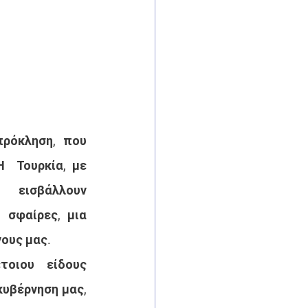
ρόκληση,  που 
  Τουρκία, με 
  εισβάλλουν 
σφαίρες, μια 
νους μας.
τοιου  είδους 
κυβέρνηση μας, 