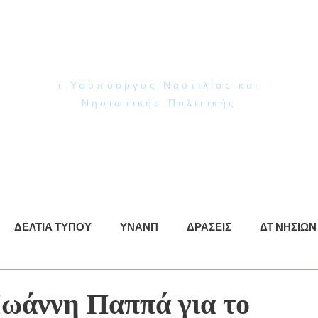
Γιάννης Παππάς
Βουλευτής Ν. Δωδεκανήσου
τ.Υφυπουργός Ναυτιλίας και
Νησιωτικής Πολιτικής
ρωση
ΥΝΑΝΠ
Δράσεις
Βίντεο
Φωτογραφίες
ΔΕΛΤΙΑ ΤΥΠΟΥ
ΥΝΑΝΠ
ΔΡΑΣΕΙΣ
ΔΤ ΝΗΣΙΩΝ
ωάννη Παππά για το