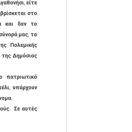
γαθονήσι, είτε 
 βρίσκεται στο 
 και δεν το 
ύνορά μας, τα 
ης Πολεμικής 
της Δημόσιας  
ο  πατριωτικό 
έλι, υπάρχουν 
νομα.
ύς.  Σε αυτές 