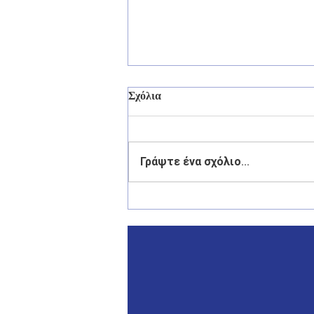
Σχόλια
Γράψτε ένα σχόλιο...
Γιάννης Παππάς: «Το αύριο
της Ελλάδας περνά από τα
νησιά της».