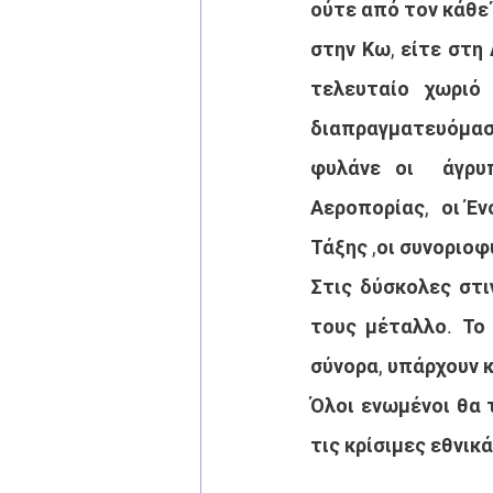
ούτε από τον κάθε 
στην Κω, είτε στη 
τελευταίο χωριό
διαπραγματευόμαστ
φυλάνε οι  άγρυπ
Αεροπορίας,  οι Έν
Τάξης ,οι συνοριοφ
Στις δύσκολες στι
τους μέταλλο. Το 
σύνορα, υπάρχουν κ
Όλοι ενωμένοι θα 
τις κρίσιμες εθνικ