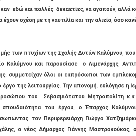
καν  εδώ και πολλές  δεκαετίες, να αγαπούν, αλλά κ
 έχουν σχέση με τη ναυτιλία και την αλιεία, όσο καν
μής των πτυχίων της Σχολής Δυτών Καλύμνου, που
ο Καλύμνου και παρουσίασε  ο Λιμενάρχης, Αντιπ
ης, συμμετείχαν όλοι οι εκπρόσωποι των εμπλεκο
 έργο της λειτουργίας. Την απονομή, ευλόγησε η Ι
προσώπου του  Σεβασμιότατου Μητροπολίτη κ.κ. 
 σπουδαιότητα του έργου, ο Έπαρχος Καλύμνου
σωπώντας τον Περιφερειάρχη Γιώργο Χατζημάρκο
χάλης, ο νέος Δήμαρχος Γιάννης Μαστροκούκος, ο