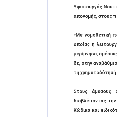
Υφυπουργός Ναυτιλ
απονομής, στους π
«Με νομοθετική πα
οποίας η λειτουργ
μερίμνησα, αμέσως
δε, στην αναβάθμισ
τη χρηματοδότησή
Στους άμεσους σ
διαβλέποντας την 
Κώδικα και ειδικό