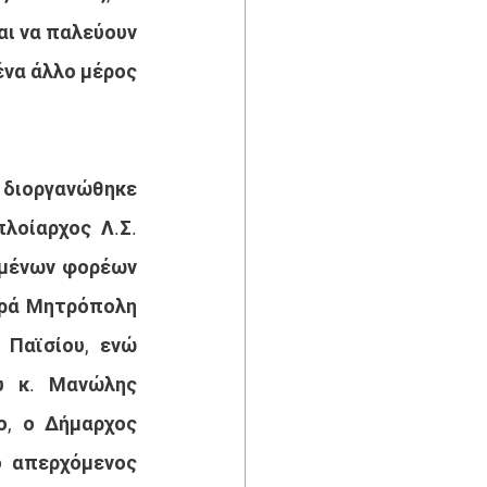
αι να παλεύουν 
ένα άλλο μέρος 
 διοργανώθηκε 
λοίαρχος Λ.Σ. 
μένων φορέων 
ερά Μητρόπολη 
Παϊσίου, ενώ 
 κ. Μανώλης 
, ο Δήμαρχος 
 απερχόμενος 