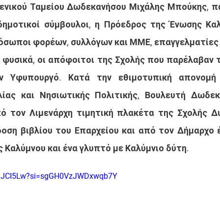
ενικού Ταμείου Δωδεκανήσου Μιχάλης Μπούκης, παλ
δημοτικοί σύμβουλοι, η Πρόεδρος της Ένωσης Καλ
όσωποι φορέων, συλλόγων και ΜΜΕ, επαγγελματίες 
 φυσικά, οι απόφοιτοι της Σχολής που παρέλαβαν τ
ν Υφυπουργό. Κατά την εθιμοτυπική απονομή 
ίας και Νησιωτικής Πολιτικής, Βουλευτή Δωδεκα
ό τον Λιμενάρχη τιμητική πλακέτα της Σχολής Δυ
οση βιβλίου του Επαρχείου και από τον Δήμαρχο έ
 Καλύμνου και ένα γλυπτό με Καλύμνιο δύτη.  
vqaJCI5Lw?si=sgGH0VzJWDxwqb7Y