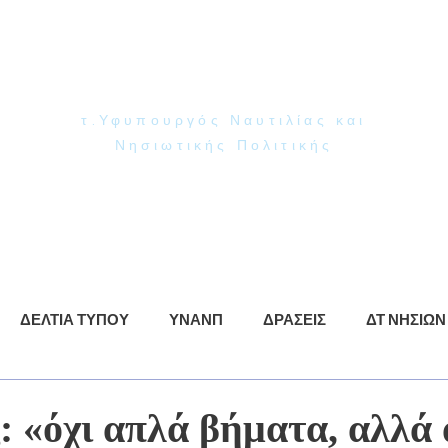
Γιάννης Παππάς
Βουλευτής Ν. Δωδεκανήσου
τ.Υφυπουργός Ναυτιλίας και
Νησιωτικής Πολιτικής
ρωση
ΥΝΑΝΠ
Δράσεις
Βίντεο
Φωτογραφίες
ΔΕΛΤΙΑ ΤΥΠΟΥ
ΥΝΑΝΠ
ΔΡΑΣΕΙΣ
ΔΤ ΝΗΣΙΩΝ
: «όχι απλά βήματα, αλλά