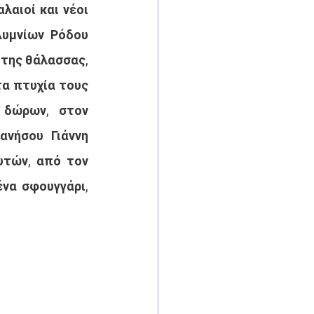
αιοί και νέοι 
υμνίων Ρόδου 
της θάλασσας, 
α πτυχία τους 
δώρων, στον 
νήσου Γιάννη 
τών, από τον 
να σφουγγάρι, 