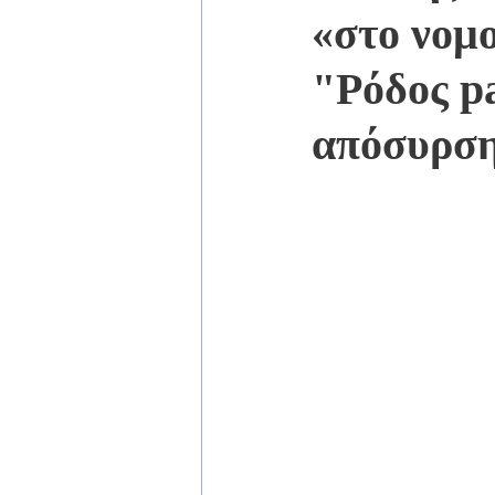
«στο νομο
"Ρόδος p
απόσυρση