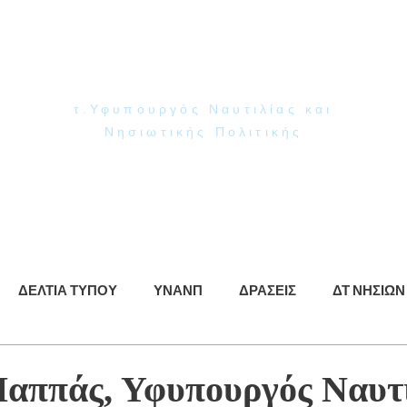
Γιάννης Παππάς
Βουλευτής Ν. Δωδεκανήσου
τ.Υφυπουργός Ναυτιλίας και
Νησιωτικής Πολιτικής
ρωση
ΥΝΑΝΠ
Δράσεις
Βίντεο
Φωτογραφίες
ΔΕΛΤΙΑ ΤΥΠΟΥ
ΥΝΑΝΠ
ΔΡΑΣΕΙΣ
ΔΤ ΝΗΣΙΩΝ
Παππάς, Υφυπουργός Ναυτι