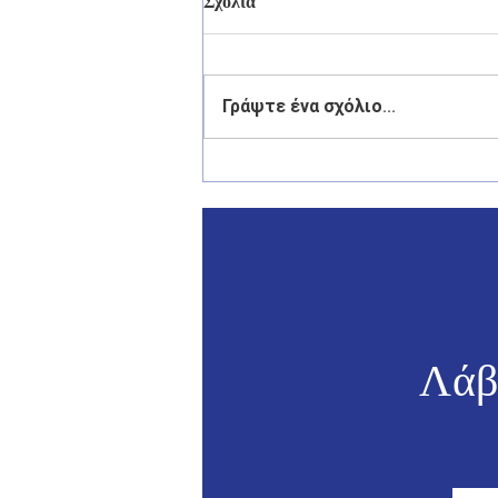
Σχόλια
Γράψτε ένα σχόλιο...
Γιάννης Παππάς: «Το αύριο
της Ελλάδας περνά από τα
νησιά της».
Λάβ