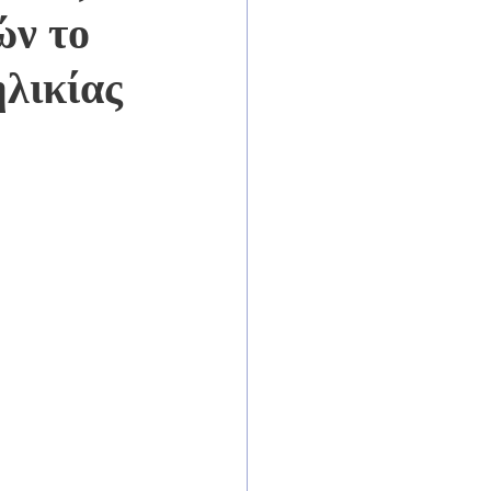
ών το
ηλικίας