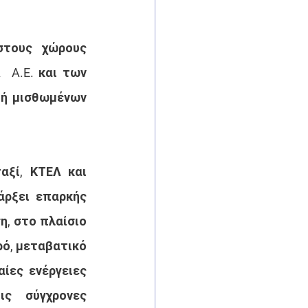
στους χώρους 
A.E. και των 
ή μισθωμένων 
ξί, ΚΤΕΛ και 
ρξει επαρκής 
, στο πλαίσιο 
ό, μεταβατικό 
ίες ενέργειες 
ς σύγχρονες 