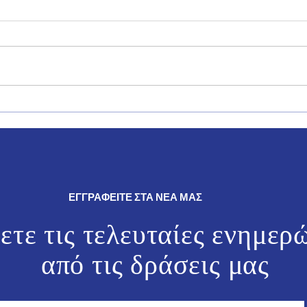
Δήλωση του Βουλευτή
Ο Γι
Δωδεκανήσου της Νέας
θρησ
Δημοκρατίας, Γιάννη Παππά.
εκδη
και 
ΕΓΓΡΑΦΕΙΤΕ ΣΤΑ ΝΕΑ ΜΑΣ
ετε τις τελευταίες ενημερ
από τις
δράσεις μας