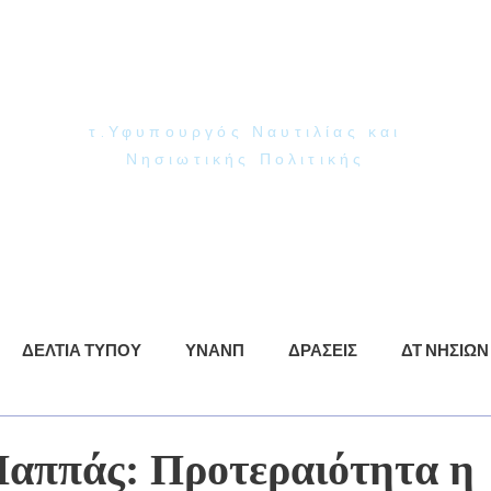
Γιάννης Παππάς
Βουλευτής Ν. Δωδεκανήσου
τ.Υφυπουργός Ναυτιλίας και
Νησιωτικής Πολιτικής
ρωση
ΥΝΑΝΠ
Δράσεις
Βίντεο
Φωτογραφίες
ΔΕΛΤΙΑ ΤΥΠΟΥ
ΥΝΑΝΠ
ΔΡΑΣΕΙΣ
ΔΤ ΝΗΣΙΩΝ
Παππάς: Προτεραιότητα η