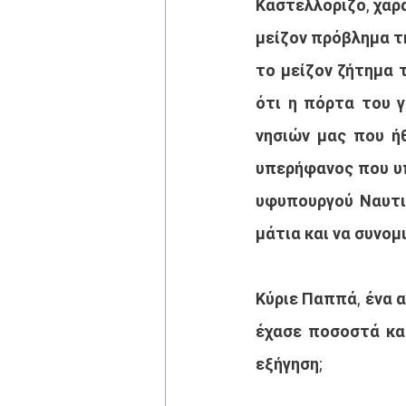
Καστελλόριζο, χαρ
μείζον πρόβλημα τ
το μείζον ζήτημα 
ότι η πόρτα του γ
νησιών μας που ήθ
υπερήφανος που υπ
υφυπουργού Ναυτιλ
μάτια και να συνομι
Κύριε Παππά, ένα 
έχασε ποσοστά και
εξήγηση;