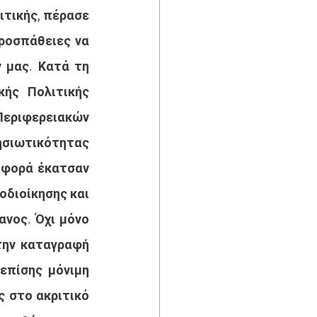
τικής, πέρασε 
ροσπάθειες να 
μας. Κατά τη 
ής Πολιτικής 
ριφερειακών 
σιωτικότητας 
 φορά έκατσαν 
οδιοίκησης και 
νος. Όχι μόνο 
την καταγραφή 
πίσης μόνιμη 
 στο ακριτικό 