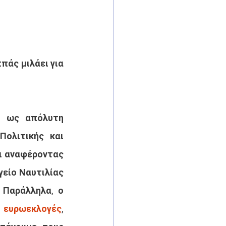
άς μιλάει για 
ι ως απόλυτη 
ολιτικής και 
ι αναφέροντας 
είο Ναυτιλίας 
και Νησιωτικής Πολιτικής έχουν πλέον ωριμάσει και υλοποιούνται. Παράλληλα, ο 
 
ευρωεκλογές
, 