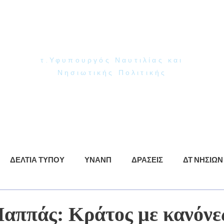
Γιάννης Παππάς
Βουλευτής Ν. Δωδεκανήσου
τ.Υφυπουργός Ναυτιλίας και
Νησιωτικής Πολιτικής
ρωση
ΥΝΑΝΠ
Δράσεις
Βίντεο
Φωτογραφίες
ΔΕΛΤΙΑ ΤΥΠΟΥ
ΥΝΑΝΠ
ΔΡΑΣΕΙΣ
ΔΤ ΝΗΣΙΩΝ
Παππάς: Κράτος με κανόνε