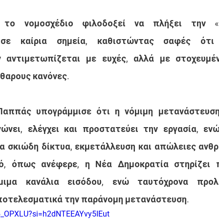
το νομοσχέδιο φιλοδοξεί να πλήξει την «α
 σε καίρια σημεία, καθιστώντας σαφές ότι
 αντιμετωπίζεται με ευχές, αλλά με στοχευμένε
θαρους κανόνες.
 Παππάς υπογράμμισε ότι η νόμιμη μετανάστευση 
ώνει, ελέγχει και προστατεύει την εργασία, ενώ
ια σκιώδη δίκτυα, εκμετάλλευση και απώλειες ανθ
ό, όπως ανέφερε, η Νέα Δημοκρατία στηρίζει π
μιμα κανάλια εισόδου, ενώ ταυτόχρονα προλα
ποτελεσματικά την παράνομη μετανάστευση.
Q5_OPXLU?si=h2dNTEEAYvy5IEut