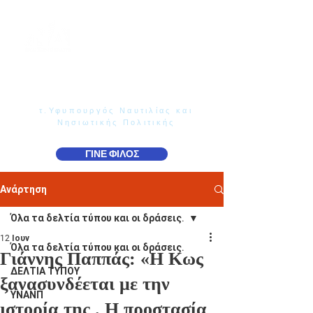
Γιάννης Παππάς
Βουλευτής Ν. Δωδεκανήσου
τ.Υφυπουργός Ναυτιλίας και
Νησιωτικής Πολιτικής
ΓΙΝΕ ΦΙΛΟΣ
Ανάρτηση
Όλα τα δελτία τύπου και οι δράσεις.
12 Ιουν
Όλα τα δελτία τύπου και οι δράσεις.
Γιάννης Παππάς: «Η Κως
ΔΕΛΤΙΑ ΤΥΠΟΥ
ξανασυνδέεται με την
ΥΝΑΝΠ
ιστορία της . Η προστασία