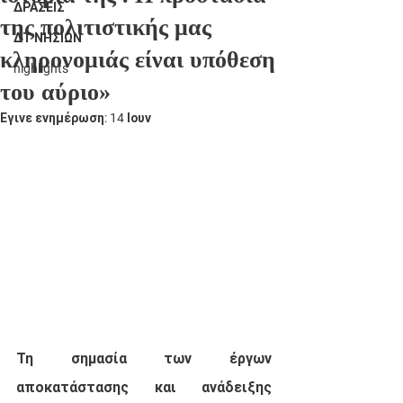
ΔΡΑΣΕΙΣ
της πολιτιστικής μας
ΔΤ ΝΗΣΙΩΝ
κληρονομιάς είναι υπόθεση
highlights
του αύριο»
Έγινε ενημέρωση:
14 Ιουν
Τη σημασία των έργων 
αποκατάστασης και ανάδειξης 