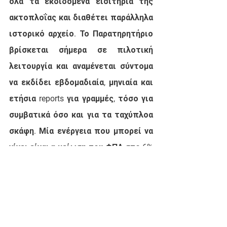
όλα τα εκδιδόμενα εισιτήρια της 
ακτοπλοΐας και διαθέτει παράλληλα 
ιστορικό αρχείο. Το Παρατηρητήριο 
βρίσκεται σήμερα σε πιλοτική 
λειτουργία και αναμένεται σύντομα 
να εκδίδει εβδομαδιαία, μηνιαία και 
ετήσια reports για γραμμές, τόσο για 
συμβατικά όσο και για τα ταχύπλοα 
σκάφη. Μία ενέργεια που μπορεί να 
γίνει είναι η μείωση του ΦΠΑ στο 6% 
στις άγονες γραμμές τις οποίες 
επιδοτεί το κράτος. Πρόκειται για 
μία μείωση η οποία θα έχει άμεση 
θετική επίδραση στις τιμές των 